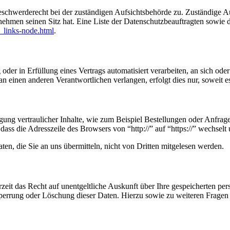
eschwerderecht bei der zuständigen Aufsichtsbehörde zu. Zuständige Au
nehmen seinen Sitz hat. Eine Liste der Datenschutzbeauftragten sow
_links-node.html
.
oder in Erfüllung eines Vertrags automatisiert verarbeiten, an sich od
n einen anderen Verantwortlichen verlangen, erfolgt dies nur, soweit e
ung vertraulicher Inhalte, wie zum Beispiel Bestellungen oder Anfrage
dass die Adresszeile des Browsers von “http://” auf “https://” wechsel
en, die Sie an uns übermitteln, nicht von Dritten mitgelesen werden.
zeit das Recht auf unentgeltliche Auskunft über Ihre gespeicherten 
Sperrung oder Löschung dieser Daten. Hierzu sowie zu weiteren Frage