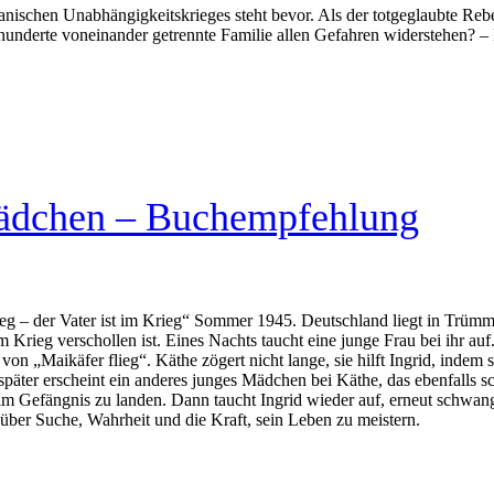
schen Unabhängigkeitskrieges steht bevor. Als der totgeglaubte Rebell
hrhunderte voneinander getrennte Familie allen Gefahren widerstehen?
ädchen – Buchempfehlung
g – der Vater ist im Krieg“ Sommer 1945. Deutschland liegt in Trüm
rieg verschollen ist. Eines Nachts taucht eine junge Frau bei ihr auf. 
on „Maikäfer flieg“. Käthe zögert nicht lange, sie hilft Ingrid, indem s
päter erscheint ein anderes junges Mädchen bei Käthe, das ebenfalls s
 im Gefängnis zu landen. Dann taucht Ingrid wieder auf, erneut schwan
ber Suche, Wahrheit und die Kraft, sein Leben zu meistern.