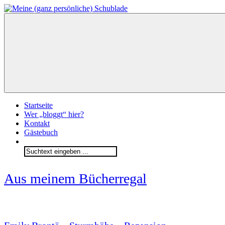
Zum
Inhalt
springen
Meine
(ganz
persönliche)
Schublade
Startseite
Wer „bloggt“ hier?
Kontakt
Gästebuch
Search
for:
Aus meinem Bücherregal