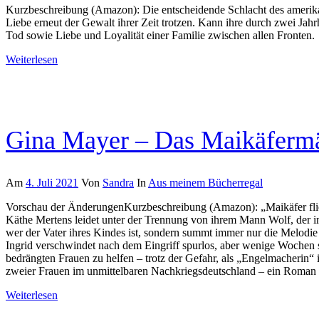
Kurzbeschreibung (Amazon): Die entscheidende Schlacht des amerikani
Liebe erneut der Gewalt ihrer Zeit trotzen. Kann ihre durch zwei Ja
Tod sowie Liebe und Loyalität einer Familie zwischen allen Fronten.
Weiterlesen
Gina Mayer – Das Maikäferm
Am
4. Juli 2021
Von
Sandra
In
Aus meinem Bücherregal
Vorschau der ÄnderungenKurzbeschreibung (Amazon): „Maikäfer flie
Käthe Mertens leidet unter der Trennung von ihrem Mann Wolf, der im K
wer der Vater ihres Kindes ist, sondern summt immer nur die Melodie v
Ingrid verschwindet nach dem Eingriff spurlos, aber wenige Wochen s
bedrängten Frauen zu helfen – trotz der Gefahr, als „Engelmacherin“
zweier Frauen im unmittelbaren Nachkriegsdeutschland – ein Roman ü
Weiterlesen