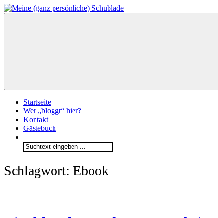
Zum
Inhalt
Meine
springen
(ganz
persönliche)
Schublade
Startseite
Wer „bloggt“ hier?
Kontakt
Gästebuch
Search
for:
Schlagwort:
Ebook